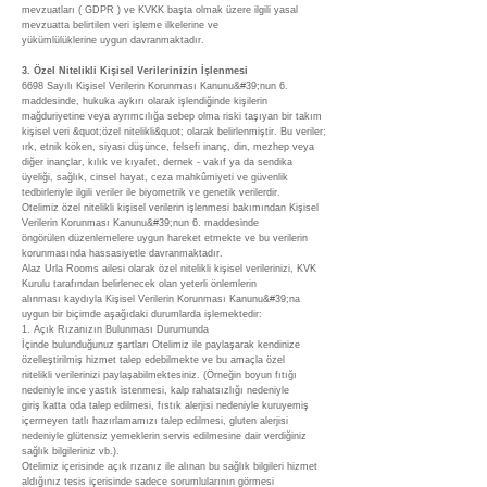
mevzuatları ( GDPR ) ve KVKK başta olmak üzere ilgili yasal
mevzuatta belirtilen veri işleme ilkelerine ve
yükümlülüklerine uygun davranmaktadır.
3. Özel Nitelikli Kişisel Verilerinizin İşlenmesi
6698 Sayılı Kişisel Verilerin Korunması Kanunu&#39;nun 6.
maddesinde, hukuka aykırı olarak işlendiğinde kişilerin
mağduriyetine veya ayrımcılığa sebep olma riski taşıyan bir takım
kişisel veri &quot;özel nitelikli&quot; olarak belirlenmiştir. Bu veriler;
ırk, etnik köken, siyasi düşünce, felsefi inanç, din, mezhep veya
diğer inançlar, kılık ve kıyafet, dernek - vakıf ya da sendika
üyeliği, sağlık, cinsel hayat, ceza mahkûmiyeti ve güvenlik
tedbirleriyle ilgili veriler ile biyometrik ve genetik verilerdir.
Otelimiz özel nitelikli kişisel verilerin işlenmesi bakımından Kişisel
Verilerin Korunması Kanunu&#39;nun 6. maddesinde
öngörülen düzenlemelere uygun hareket etmekte ve bu verilerin
korunmasında hassasiyetle davranmaktadır.
Alaz Urla Rooms ailesi olarak özel nitelikli kişisel verilerinizi, KVK
Kurulu tarafından belirlenecek olan yeterli önlemlerin
alınması kaydıyla Kişisel Verilerin Korunması Kanunu&#39;na
uygun bir biçimde aşağıdaki durumlarda işlemektedir:
1. Açık Rızanızın Bulunması Durumunda
İçinde bulunduğunuz şartları Otelimiz ile paylaşarak kendinize
özelleştirilmiş hizmet talep edebilmekte ve bu amaçla özel
nitelikli verilerinizi paylaşabilmektesiniz. (Örneğin boyun fıtığı
nedeniyle ince yastık istenmesi, kalp rahatsızlığı nedeniyle
giriş katta oda talep edilmesi, fıstık alerjisi nedeniyle kuruyemiş
içermeyen tatlı hazırlamamızı talep edilmesi, gluten alerjisi
nedeniyle glütensiz yemeklerin servis edilmesine dair verdiğiniz
sağlık bilgileriniz vb.).
Otelimiz içerisinde açık rızanız ile alınan bu sağlık bilgileri hizmet
aldığınız tesis içerisinde sadece sorumlularının görmesi