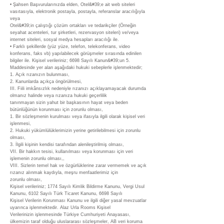
• Şahsen Başvurularınızda elden, Otel&#39;e ait web siteleri
vasıtasıyla, elektronik postayla, postayla, referanslar aracılığıyla
veya
Otel&#39;in çalıştığı çözüm ortakları ve tedarikçiler (Örneğin
seyahat acenteleri, tur şirketleri, rezervasyon siteleri) ve/veya
internet siteleri, sosyal medya hesapları aracılığı ile.
• Farklı şekillerde (yüz yüze, telefon, telekonferans, video
konferans, faks vb) yapılabilecek görüşmeler sırasında edinilen
bilgiler ile. Kişisel verileriniz; 6698 Sayılı Kanun&#39;un 5.
Maddesinde yer alan aşağıdaki hukuki sebeplerle işlenmektedir;
1. Açık rızanızın bulunması,
2. Kanunlarda açıkça öngörülmesi,
III. Fiili imkânsızlık nedeniyle rızanızı açıklayamayacak durumda
olmanız halinde veya rızanıza hukuki geçerlilik
tanınmayan sizin yahut bir başkasının hayat veya beden
bütünlüğünün korunması için zorunlu olması,
1. Bir sözleşmenin kurulması veya ifasıyla ilgili olarak kişisel veri
işlenmesi,
2. Hukuki yükümlülüklerimizin yerine getirilebilmesi için zorunlu
olması,
3. İlgili kişinin kendisi tarafından alenileştirilmiş olması,
VII. Bir hakkın tesisi, kullanılması veya korunması için veri
işlemenin zorunlu olması,,
VIII. Sizlerin temel hak ve özgürlüklerine zarar vermemek ve açık
rızanız alınmak kaydıyla, meşru menfaatlerimiz için
zorunlu olması,
Kişisel verileriniz; 1774 Sayılı Kimlik Bildirme Kanunu, Vergi Usul
Kanunu, 6102 Sayılı Türk Ticaret Kanunu, 6698 Sayılı
Kişisel Verilerin Korunması Kanunu ve ilgili diğer yasal mevzuatlar
uyarınca işlenmektedir. Alaz Urla Rooms Kişisel
Verilerinizin işlenmesinde Türkiye Cumhuriyeti Anayasası,
ülkemizin taraf olduğu uluslararası sözleşmeler, AB veri koruma