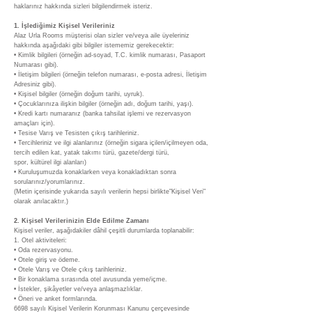
haklarınız hakkında sizleri bilgilendirmek isteriz.
1. İşlediğimiz Kişisel Verileriniz
Alaz Urla Rooms müşterisi olan sizler ve/veya aile üyeleriniz
hakkında aşağıdaki gibi bilgiler istememiz gerekecektir:
• Kimlik bilgileri (örneğin ad-soyad, T.C. kimlik numarası, Pasaport
Numarası gibi).
• İletişim bilgileri (örneğin telefon numarası, e-posta adresi, İletişim
Adresiniz gibi).
• Kişisel bilgiler (örneğin doğum tarihi, uyruk).
• Çocuklarınıza ilişkin bilgiler (örneğin adı, doğum tarihi, yaşı).
• Kredi kartı numaranız (banka tahsilat işlemi ve rezervasyon
amaçları için).
• Tesise Varış ve Tesisten çıkış tarihleriniz.
• Tercihleriniz ve ilgi alanlarınız (örneğin sigara içilen/içilmeyen oda,
tercih edilen kat, yatak takımı türü, gazete/dergi türü,
spor, kültürel ilgi alanları)
• Kuruluşumuzda konaklarken veya konakladıktan sonra
sorularınız/yorumlarınız.
(Metin içerisinde yukarıda sayılı verilerin hepsi birlikte"Kişisel Veri"
olarak anılacaktır.)
2. Kişisel Verilerinizin Elde Edilme Zamanı
Kişisel veriler, aşağıdakiler dâhil çeşitli durumlarda toplanabilir:
1. Otel aktiviteleri:
• Oda rezervasyonu.
• Otele giriş ve ödeme.
• Otele Varış ve Otele çıkış tarihleriniz.
• Bir konaklama sırasında otel avusunda yeme/içme.
• İstekler, şikâyetler ve/veya anlaşmazlıklar.
• Öneri ve anket formlarında.
6698 sayılı Kişisel Verilerin Korunması Kanunu çerçevesinde