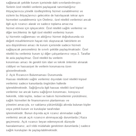
sağlanacak şekilde kurum içerisinde dahi sınırlandırılmıştır.
Sizlerin özel nitelikli verilerini paylaşarak tanımladığınız
ihtiyaçlarınıza yönelik özelleştirilmiş hizmet sunabilmemiz ve
sizlerin bu ihtiyaçlarınızı gelecekte de hatırlayarak tekrar aynı
hizmetleri sunabilmemiz için Otelimiz, özel nitelikli verilerinizi ancak
ilgili açık rızanızı alarak ve sadece toplama amacına
hizmet etmesi için işleyecektir. Özel nitelikli sağlık verileriniz ve
diğer tercihleriniz ile ilgili özel nitelikli verileriniz kurum
içi hizmetin sağlanması ve aldığınız hizmet doğrultusunda siz
değerli misafirlerimizin hayati risk oluşturacak faktörlerin en
aza düşürülmesi amacı ile kurum içerisinde sadece hizmeti
sağlayacak personelimiz ile sınırlı şekilde paylaşılmaktadır. Özel
nitelikli bu verileriniz kurum içi diğer çalışanlarımız veya 3. Taraflar
ile asla paylaşılmaz. Özel nitelikli bu verilerin
korunması amacı ile gerekli tüm idari ve teknik önlemler alınarak
ciddiyet ve hassasiyet ile verilerin korumasına özen
gösterilmektedir.
2. Açık Rızanızın Bulunmaması Durumunda
Hassas nitelikteki sağlık verileriniz dışındaki özel nitelikli kişisel
verileriniz sadece kanunlarda öngörülen hallerde
işlenebilmektedir. Sağlığınızla ilgili hassas nitelikli özel kişisel
verileriniz ise ancak kamu sağlığının korunması, koruyucu
hekimlik, tıbbi teşhis, tedavi ve bakım hizmetlerinin yürütülmesi,
sağlık hizmetleri ile finansmanının planlanması ve
yönetimi amacıyla, sır saklama yükümlülüğü altında bulunan kişiler
veya yetkili kurum ve kuruluşlar tarafından
işlenmektedir. Bunun dışında açık rızanız alınmadan sağlık
verileriniz ancak açık rızanızın alınmayacağı durumlarda ( Kaza
geçirmeniz, Açık rızanızı beyan edemeyecek düzeyde
hastalanmanız, acil tıbbi müdahale gerektiren durumlarda ) sadece
sağlık kuruluşları ile paylaşılabilmektedir.