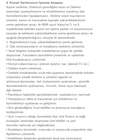
4. Kişisel Verilerinizin İşlenme Amaçları
Kişisel verileriniz Otelimizin güvenliğinin tesisi ve Otelimiz
tarafından ziyaretçilerimize ve misafirlerimize sunulmuş olan
hizmetlerimizden faydalanmanız, Otelimiz erişim kayıtlarının
yönetimi, kanun ve mevzuattan kaynaklı yükümlülüklerimizin
yerine getirilmesi amacı ile 6698 sayılı Kanun’un 5. ve 6.
maddelerinde belirtilen kişisel veri işleme şartları ve kurumumuzun
kanunlar ile belirlenen yükümlülüklerinin yerine getirilmesi amacı ile
aşağıda detaylandırdığımız amaçlar ile işlenmektedir.
1. Müşterilerimize karşı yükümlülüklerimizi yerine getirmek.
2. Oda rezervasyonlarını ve konaklama isteklerini yönetmek:
• Yasal belgeleri muhasebe standartlarına uygun bir şekilde
oluşturmak, Faturalama hizmetlerini yönetmek ve saklamak.
Otel konaklamanızı yönetmek:
• Hizmet kullanımlarınızı izlemek (telefon, bar, ödemeli TV vb.)
• Odalara erişimi yönetmek.
• Oteldeki konaklamaları sırasında uygunsuz davranışlarda bulunan
müşterilere yönelik listelerin iç yönetimi (agresif ve
antisosyal davranışlar, otel sözleşmesine uyulmaması, güvenlik
düzenlemelerine uyulmaması, hırsızlık, hasar veya ödemeyle
ilgili olaylar).
• Pazarlama faaliyetleri gerçekleştirmek, markalarımızı tanıtmak.
• İhtiyaçlarınızı daha iyi karşılamak için ürünlerimizi ve
hizmetlerimizi uyarlamak ve geliştirme.
• Size gönderdiğimiz ticari teklifleri ve promosyon mesajlarını
özelleştirmek.
• Açık rızanızın olduğu durumlarda Alaz Urla Rooms ve bağlı
kuruluşları tarafından oluşturulan özel teklifler ve yeni
hizmetler hakkında sizi bilgilendirmek.
• Konaklama öncesinde, sırasında ve sonrasında müşterilerle olan
ilişkilerimizi yönetmek.
• Hedeflenen iletişimleri göndermek amacıyla rezervasyon