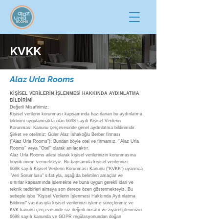
KVKK
Alaz Urla Rooms
KİŞİSEL VERİLERİN İŞLENMESİ HAKKINDA AYDINLATMA
BİLDİRİMİ
Değerli Misafirimiz;
Kişisel verilerin korunması kapsamında hazırlanan bu aydınlatma
bildirimi uygulanmakta olan 6698 sayılı Kişisel Verilerin
Korunması Kanunu çerçevesinde genel aydınlatma bildirimidir.
Şirket ve otelimiz; Güler Alaz İshakoğlu Berber firması
(“Alaz Urla Rooms”); Bundan böyle otel ve firmamız, ''Alaz Urla
Rooms'' veya ''Otel'' olarak anılacaktır.
Alaz Urla Rooms ailesi olarak kişisel verilerinizin korunmasına
büyük önem vermekteyiz. Bu kapsamda kişisel verilerinizi
6698 sayılı Kişisel Verilerin Korunması Kanunu ("KVKK") uyarınca
"Veri Sorumlusu" sıfatıyla, aşağıda belirtilen amaçlar ve
sınırlar kapsamında işlemekte ve buna uygun gerekli idari ve
teknik tedbirleri almaya son derece özen göstermekteyiz. Bu
sebeple işbu "Kişisel Verilerin İşlenmesi Hakkında Aydınlatma
Bildirimi" vasıtasıyla kişisel verilerinizi işleme süreçlerimiz ve
KVK kanunu çerçevesinde siz değerli misafir ve ziyaretçilerimizin
6698 sayılı kanunda ve GDPR regülasyonundan doğan