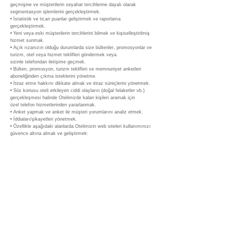
geçmişine ve müşterilerin seyahat tercihlerine dayalı olarak
segmentasyon işlemlerini gerçekleştirmek.
• İstatistik ve ticari puanlar geliştirmek ve raporlama
gerçekleştirmek.
• Yeni veya eski müşterilerin tercihlerini bilmek ve kişiselleştirilmiş
hizmet sunmak.
• Açık rızanızın olduğu durumlarda size bültenler, promosyonlar ve
turizm, otel veya hizmet teklifleri göndermek veya
sizinle telefondan iletişime geçmek.
• Bülten, promosyon, turizm teklifleri ve memnuniyet anketleri
aboneliğinden çıkma isteklerini yönetme.
• İtiraz etme hakkını dikkate almak ve itiraz süreçlerini yönetmek.
• Söz konusu oteli etkileyen ciddi olayların (doğal felaketler vb.)
gerçekleşmesi halinde Otelimizde kalan kişileri aramak için
özel telefon hizmetlerinden yararlanmak.
• Anket yapmak ve anket ile müşteri yorumlarını analiz etmek.
• İddiaları/şikayetleri yönetmek.
• Özellikle aşağıdaki alanlarda Otelimizin web siteleri kullanımınızı
güvence altına almak ve geliştirmek:
• Gezinmeyi geliştirmek.
• Güvenlik ve sahtekârlık önleme sistemleri uygulamak.
• 1774 Sayılı Kimlik Bilgilendirme kanunu çerçevesindeki
yükümlülüklerimizin yerine getirilmesi.
• İlgili diğer mevzuatların getirdiği yükümlülükleri yerine getirmek.
(örneğin İSG Faaliyetleri, Vergi usul Kanunu
Yükümlülükleri vb.)
Bunun dışında kişisel verilerinizin işlenmesindeki en temel amaç
sizleri daha iyi ağırlamak ve siz değerli misafirlerimizin
hizmetlerimizden daha fazla ve kesintisiz olarak yararlanmasıdır.
5. Kişisel Verilerinizin Yurtiçi veya Yurtdışı Aktarımı
Otel bünyesinde hizmetlerin sağlanması amacıyla Kişisel