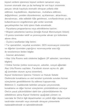
kişisel verilerin işlenmesi kişisel verilerin tamamen veya
kısmen otomatik olan ya da herhangi bir veri kayıt sisteminin
parçası olmak kaydıyla otomatik olmayan yollarla elde
edilmesi, kaydedilmesi, depolanması, muhafaza edilmesi,
değiştirilmesi, yeniden düzenlenmesi, açıklanması, aktarılması,
devralınması, elde edilebilir hâle getirilmesi, sınıflandırılması ya da
kullanılmasının engellenmesi gibi veriler üzerinde
gerçekleştirilen her türlü işlemi ifade etmektedir.
- Pazarlama programlarına veya etkinliklerine katılım:
• Müşteri anketlerine katılma (örneğin Konuk Memnuniyeti Anketi)
• E-posta üzerinden teklif ve promosyonlar almak için bültenlere
abone olma.
- Üçüncü taraflardan bilgi iletimi:
• Tur operatörleri, seyahat acenteleri, GDS rezervasyon sistemleri
ve diğerleri üzerinden yaptığınız rezervasyonlar aracılığı
ile tesislerimize iletilen bilgiler.
- İnternet aktiviteleri:
• Alaz Urla Rooms web sitelerine bağlantı (IP adresleri, tanımlama
bilgileri)
• Online formlar (online rezervasyon, anketler, sosyal ağlardaki
Alaz Urla Rooms sayfaları, Facebook oturum açma vb. gibi
ağ üzerinden oturum açma sistemleri).
Kişisel Verilerinizin İşlenme Yöntemi ve Hukuki Sebebi
Otelimizde konaklama ve otel tesisleri içerisinde sunulan hizmet
süreçlerinin gerekliliklerinin ifa edilmesi kapsamında
Bildirimin 3. maddesinde belirtilen amaçlar çerçevesinde,
konaklama ve diğer hizmet süreçlerinin yürütülebilmesi ve/veya
Otel;in yasal yükümlülükleri dahil tüm yükümlülüklerinin ifa
edilebilmesi adına Kişisel Verileriniz aşağıdaki yöntem ve
vasıtalar ile Otel;in ilgili departmanları ve yetkili diğer departmanlar
tarafından otomatik veya otomatik olmayan yöntemlerle
toplanabilmektedir ve işlenebilmektedir: